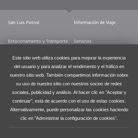
San Luis Potosí
Información de Viaje
Estacionamento y Transporte
Servicios
Este sitio web utiliza cookies para mejorar la experiencia
Shop & Dine
Mapas del Aeropuerto
del usuario y para analizar el rendimiento y el tráfico en
nuestro sitio web. También compartimos información sobre
Contáctenos
su uso de nuestro sitio con nuestros socios de redes
Torre Latitud
sociales, publicidad y análisis. Al hacer clic en "Aceptar y
Ave. Lázaro Cárdenas No. 2225 L.501 (Piso 5)
continuar", está de acuerdo con el uso de estas cookies.
Col. Valle Ote., San Pedro Garza Garcia, N.L., México.
Alternativamente, puede personalizar las cookies haciendo
C.P. 66269
clic en "Administrar la configuración de cookies".
Tel:
+52 81 8625.4300